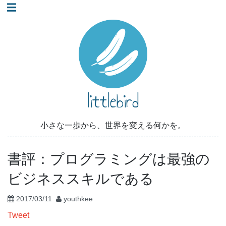
☰
コ
ン
テ
ン
ツ
へ
littlebird
ス
キ
ッ
小さな一歩から、世界を変える何かを。
プ
書評：プログラミングは最強の
ビジネススキルである
2017/03/11
youthkee
Tweet