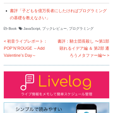
書評「子どもを億万長者にしたければプログラミング
の基礎を教えなさい」
Book
JavaScript
,
ブックレビュー
,
プログラミング
投
初音ライブレポート：
書評：騎士団長殺し 〜第1部
稿
POP’N’ROUGE ～Add
顕れるイデア編 ＆ 第2部 遷
ナ
Valentine’s Day～
ろうメタファー編〜
ビ
ゲ
ー
シ
ョ
ン