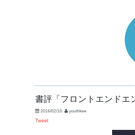
コ
ン
テ
ン
ツ
へ
ス
キ
ッ
プ
書評「フロントエンドエ
2016/02/10
youthkee
Tweet