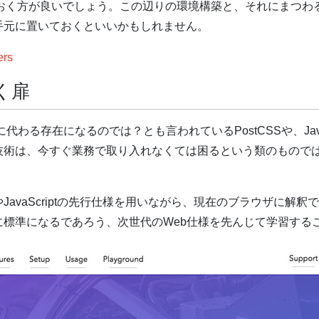
けておく方が良いでしょう。この辺りの環境構築と、それにまつ
手元に置いておくといいかもしれません。
ers
く扉
る存在になるのでは？とも言われているPostCSSや、JavaScri
技術は、今すぐ業務で取り入れなくては困るという類のもので
CSSやJavaScriptの先行仕様を用いながら、現在のブラウザ
標準になるであろう、次世代のWeb仕様を先んじて学習する