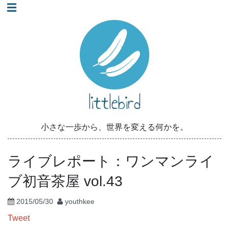
☰
コ
ン
テ
ン
ツ
へ
littlebird
ス
キ
ッ
小さな一歩から、世界を変える何かを。
プ
ライブレポート：ワンマンライ
ブ初音茶屋 vol.43
2015/05/30
youthkee
Tweet