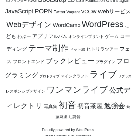
CD
Git
AWS
CSS
Foundation
Instagram
3Dプリンター
POPN
JavaScript
Webサービス
VCCW
Twitter
Vagrant
WordPress
Webデザイン
WordCamp
こ
ども
アプリ
コー
わぷー
アルバム
ゲーム
オンラインプリント
テーマ制作
ディング
フェ
ヒトリラツアー
ドット絵
ブックレビュー
プロ
ス
フロントエンド
プラグイン
ライブ
グラミング
マインクラフト
プロトタイプ
リブラス
ワンマンライブ
公式デ
レスポンシブデザイン
初音
ィレクトリ
勉強会
初音茶屋
写真集
斉
藤麻里
辻詩音
Proudly powered by WordPress