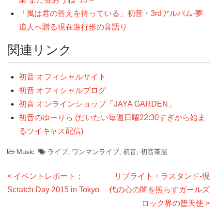
「風は君の答えを待っている」初音・3rdアルバム-夢
追人へ贈る現在進行形の音語り
関連リンク
初音 オフィシャルサイト
初音 オフィシャルブログ
初音 オンラインショップ「JAYA GARDEN」
初音のゆーりら (だいたい毎週日曜22:30すぎから始ま
るツイキャス配信)
Music
ライブ
,
ワンマンライブ
,
初音
,
初音茶屋
投
イベントレポート：
リブライト・ラスタンド-現
稿
Scratch Day 2015 in Tokyo
代の心の闇を照らすガールズ
ナ
ロック界の堕天使