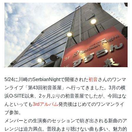
5/24に川崎のSerbianNightで開催された
初音
さんのワンマ
ンライブ「第43回初音茶屋」へ行ってきました。3月の横
浜O-SITE以来、2ヶ月ぶりの初音茶屋でしたが、今回はな
んといっても
3rdアルバム
発売後はじめてのワンマンライ
ブ参加。
メンバーとの生演奏のセッションで紡ぎ出される新曲のア
レンジは迫力満点。普段あまり聴けない曲も多い、魅力的