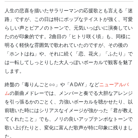
人生の悲喜を描いたサラリーマンの応援歌とも言える「迷
路」ですが、この日は特にポップなテイストが強く、可愛
らしい声とピアノのトーンで、元気いっぱいに演奏してい
たのが印象的です。2曲目の「ヒトリ咲く頃」も、同様に
明るく軽快な雰囲気で歌われていたのですが、その後の
「ホントはね」や、それに続く「恋、花火」「ふたり」で
は一転してしっとりした大人っぽいボーカルで観客を魅了
します。
終盤の「毒りんごと○○」や「A DAY」など
ニューアルバ
ム
の新曲メドレーでは、メンバーと奏でる大胆なアレンジ
を引っ張るかのごとく、力強いボーカルを聴かせたり、以
前聴いた時にはシリアスなイメージが強かった「君が教え
てくれたこと」でも、ノリの良いアップテンポなトーンで
歌い上げたりと、変化に富んだ歌声が特に印象に残りまし
た。