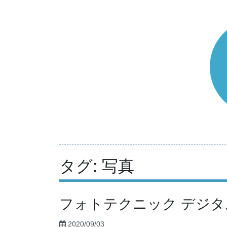
コ
ン
テ
ン
ツ
へ
ス
キ
ッ
プ
タグ: 写真
フォトテクニック デジ
2020/09/03