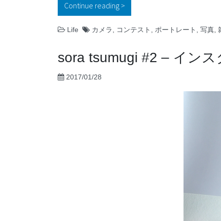
Continue reading
“フォトテクニック デジタ
Life
カメラ
,
コンテスト
,
ポートレート
,
写真
,
sora tsumugi #
2017/01/28