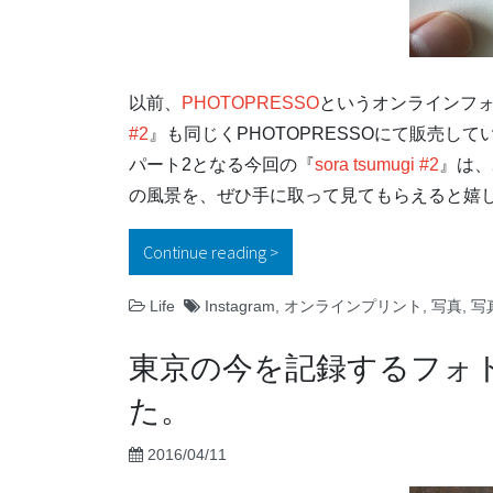
以前、
PHOTOPRESSO
というオンラインフ
#2
』も同じくPHOTOPRESSOにて販売して
パート2となる今回の『
sora tsumugi #2
』は、
の風景を、ぜひ手に取って見てもらえると嬉
Continue reading
“sora tsumugi #2 
Life
Instagram
,
オンラインプリント
,
写真
,
写
東京の今を記録するフォトマ
た。
2016/04/11