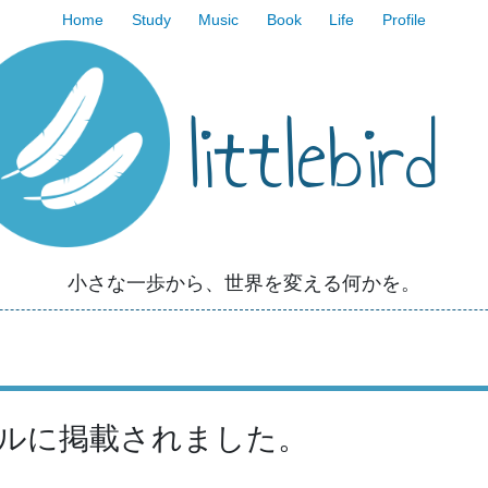
Home
Study
Music
Book
Life
Profile
littlebird
小さな一歩から、世界を変える何かを。
タルに掲載されました。