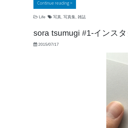
Continue reading
“東京の今を記録するフォトマガ
Life
写真
,
写真集
,
雑誌
sora tsumugi #
2015/07/17